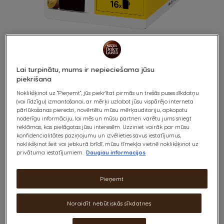
Lai turpinātu, mums ir nepieciešama jūsu
piekrišana
Noklikšķinot uz "Pieņemt", jūs piekrītat pirmās un trešās puses sīkdatņu
GRANDE
Skip
(vai līdzīgu) izmantošanai, ar mērķi uzlabot jūsu vispārējo interneta
to
pārlūkošanas pieredzi, novērtētu mūsu mērķauditoriju, apkopotu
the
noderīgu informāciju, lai mēs un mūsu partneri varētu jums sniegt
5
beginning
Bagātīga un noapaļota
reklāmas, kas pielāgotas jūsu interesēm. Uzziniet vairāk par mūsu
of
INTENSITĀTE
konfidencialitātes paziņojumu un izvēlieties savus iestatījumus,
the
noklikšķinot šeit vai jebkurā brīdī, mūsu tīmekļa vietnē noklikšķinot uz
images
privātuma iestatījumiem.
Daugiau informacijos
gallery
x16
Pieņemt
Papildu intensitātes dēļ Grande ir nākamais solis garšas dziļumā
salīdzinājumā ar klasisko Americano. Mūsu Grande dzērieni, kas ir
Noraidīt nebūtiskās sīkdatnes
maigi un nenoliedzami sniedz apmierinājumu, ir izgatavoti no vidēji
grauzdētām 100% arabikas šķirnes kafijas pupiņām. Tā ir īstā izvēle