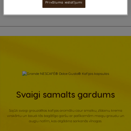
pirmajai rīta kafijai un līdzīgiem brīžiem dienas garumā.
Privātuma iestatījumi
Svaigi samalts gardums
Sajūti svaigi grauzdētas kafijas aromātu caur smalku, zīdainu krema
virskārtu un baudi tās bagātīgo garšu ar patīkamām maigu graudu un
augļu notīm, kas atgādina sarkanās vīnogas.