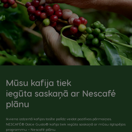
Mūsu kafija tiek
iegūta saskaņā ar Nescafé
plānu
Ikviena izdzertā kafijas tasīte palīdz veidot pozitīvas pārmaiņas.
NESCAFÉ® Dolce Gusto® kafija tiek iegūta saskaņā ar mūsu ilgtspējas
programmu – Nescafé plānu.