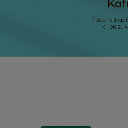
Kaf
Padari savus r
ar biezu 