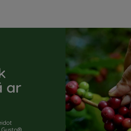
k
 ar
eidot
e Gusto®