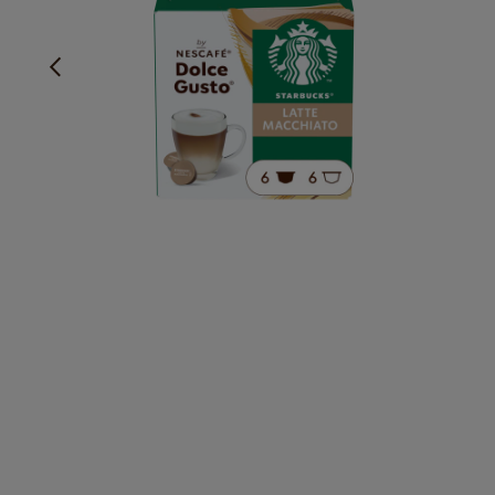
Maiga un krēmīga