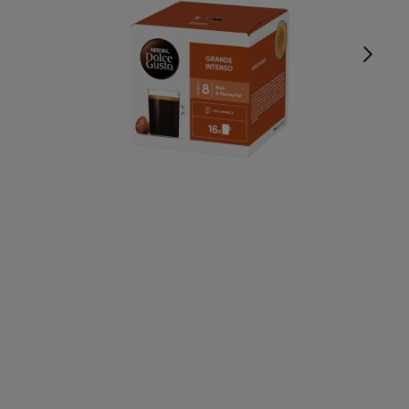
Intensīva un garšas pilna