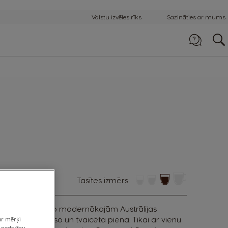
Valstu izvēles rīks
Sazināties ar mums
Zvaniet mums
8007 4114
tasītes izmērs
 gardumu tieši no modernākajām Austrālijas
avots no espreso un tvaicēta piena. Tikai ar vienu
 ar mērķi
u noderīgu