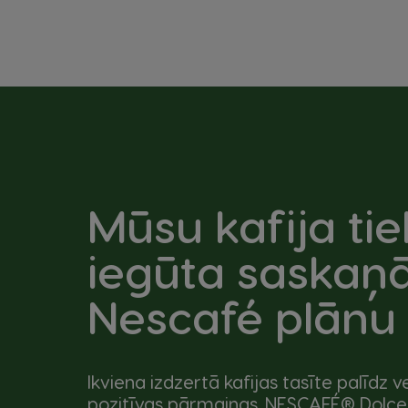
Mūsu kafija tie
iegūta saskaņā
Nescafé plānu
Ikviena izdzertā kafijas tasīte palīdz v
pozitīvas pārmaiņas. NESCAFÉ® Dolc