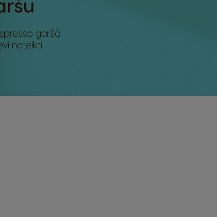
aršu
 espresso garšā
i noteikti