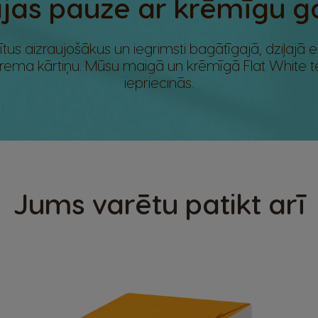
ijas pauze ar krēmīgu g
ītus aizraujošākus un iegrimsti bagātīgajā, dziļajā
krema kārtiņu. Mūsu maigā un krēmīgā Flat White tev
iepriecinās.
Jums varētu patikt arī