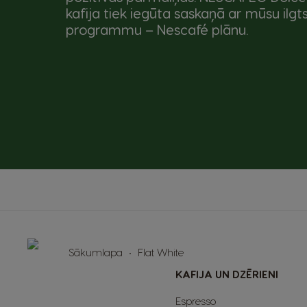
kafija tiek iegūta saskaņā ar mūsu ilgt
programmu – Nescafé plānu.
Sākumlapa
Flat White
KAFIJA UN DZĒRIENI
Espresso