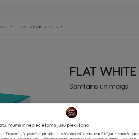
tu
pēja
Tavs kafijas veikals
tu
rs
FLAT WHITE
Samtains un maigs
KAPSULAS:
x16
Capsule
Icon
nātu, mums ir nepieciešama jūsu piekrišana
Atklājiet Flat White - krēmīgo
kafejnīcām! Flat White ir pagat
 uz "Pieņemt", jūs piekrītat pirmās un trešās puses sīkdatņu (vai līdzīgu) izmantošanai,
u vispārējo interneta pārlūkošanas pieredzi, novērtētu mūsu mērķauditoriju, apkopot