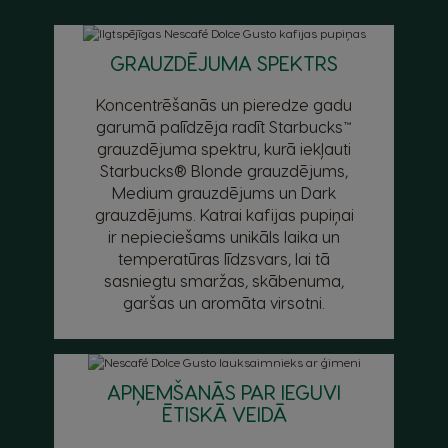
GRAUZDĒJUMA SPEKTRS
Koncentrēšanās un pieredze gadu
garumā palīdzēja radīt Starbucks™
grauzdējuma spektru, kurā iekļauti
Starbucks® Blonde grauzdējums,
Medium grauzdējums un Dark
grauzdējums. Katrai kafijas pupiņai
ir nepieciešams unikāls laika un
temperatūras līdzsvars, lai tā
sasniegtu smaržas, skābenuma,
garšas un aromāta virsotni.
APŅEMŠANĀS PAR IEGUVI
ĒTISKĀ VEIDĀ