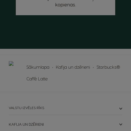
kopienas.
Sākumlapa
Kafija un dzērieni
Starbucks®
Caffè Latte
VALSTU IZVĒLES RĪKS
KAFIJA UN DZĒRIENI