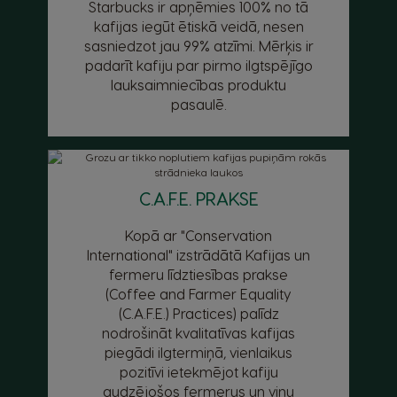
Starbucks ir apņēmies 100% no tā
kafijas iegūt ētiskā veidā, nesen
sasniedzot jau 99% atzīmi. Mērķis ir
padarīt kafiju par pirmo ilgtspējīgo
lauksaimniecības produktu
pasaulē.
C.A.F.E. PRAKSE
Kopā ar "Conservation
International" izstrādātā Kafijas un
fermeru līdztiesības prakse
(Coffee and Farmer Equality
(C.A.F.E.) Practices) palīdz
nodrošināt kvalitatīvas kafijas
piegādi ilgtermiņā, vienlaikus
pozitīvi ietekmējot kafiju
audzējošos fermerus un viņu