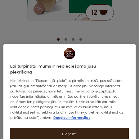
®
STARBUCKS
CAFFÈ
Skip
to
Lai turpinātu, mums ir nepieciešama jūsu
the
LATTE
piekrišana
beginning
of
Noklikšķinot uz "Pieņemt", jūs piekrītat pirmās un trešās puses sīkdatņu
the
(vai līdzīgu) izmantošanai, ar mērķi uzlabot jūsu vispārējo interneta
Maiga un krēmīga
images
pārlūkošanas pieredzi, novērtētu mūsu mērķauditoriju, apkopotu
gallery
noderīgu informāciju, lai mēs un mūsu partneri varētu jums sniegt
reklāmas, kas pielāgotas jūsu interesēm. Uzziniet vairāk par mūsu
konfidencialitātes paziņojumu un izvēlieties savus iestatījumus,
noklikšķinot šeit vai jebkurā brīdī, mūsu tīmekļa vietnē noklikšķinot uz
x12
privātuma iestatījumiem.
Daugiau informacijos
Iedzīvini šo Starbucks® klasiku savās mājās. Baudi 100% arabikas
Pieņemt
šķirnes kafiju ar neatvairāmām piena putām.