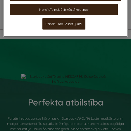
skatīt sastāvdaļas
Noraidīt nebūtiskās sīkdatnes
Privātuma iestatījumi
Perfekta atbilstība
Palutini savas garšas kārpiņas ar Starbucks® Caffè Latte neatkārtojami
maigo konsistenci. Tu sajutīsi krēmīgu pilnpienu, kuram sekos bagātīga
melna kafija. Baudi šo zināmo garšu vispazīstamākajā vietā – savās