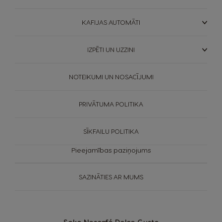
KAFIJAS AUTOMĀTI
IZPĒTI UN UZZINI
NOTEIKUMI UN NOSACĪJUMI
PRIVĀTUMA POLITIKA
SĪKFAILU POLITIKA
Pieejamības paziņojums
SAZINĀTIES AR MUMS
KAFIJAS
ILGTSPĒJA
AUTOMĀTI
TAVS KAFIJAS VEIKALS