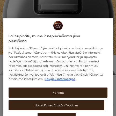
Lai turpinātu, mums ir nepieciešama jūsu
piekrišana
Noklikšķinot uz "Pieņemt", jūs piekrītat pirmās un trešās puses sīkdatņu
(vai līdzīgu) izmantošanai, ar mērķi uzlabot jūsu vispārējo interneta
pārlūkošanas pieredzi, novērtētu mūsu mērķauditoriju, apkopotu
noderīgu informāciju, lai mēs un mūsu partneri varētu jums sniegt
reklāmas, kas pielāgotas jūsu interesēm. Uzziniet vairāk par mūsu
konfidencialitātes paziņojumu un izvēlieties savus iestatījumus,
Video
noklikšķinot šeit vai jebkurā brīdī, mūsu tīmekļa vietnē noklikšķinot uz
privātuma iestatījumiem.
Daugiau informacijos
Pieņemt
Sāksim
Noraidīt nebūtiskās sīkdatnes
Šajā īsajā video
klipā redzēsi, kā