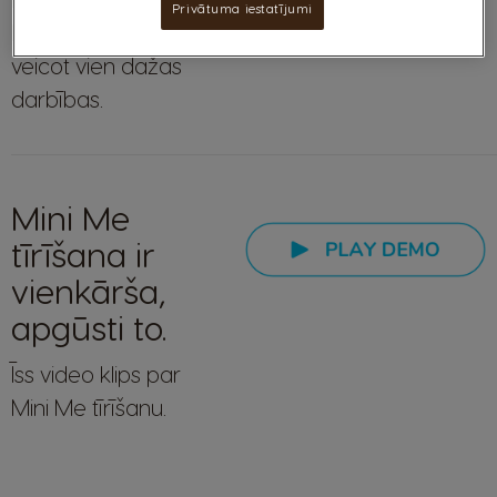
Privātuma iestatījumi
lietot Mini Me,
veicot vien dažas
darbības.
Mini Me
tīrīšana ir
vienkārša,
apgūsti to.
Īss video klips par
Mini Me tīrīšanu.